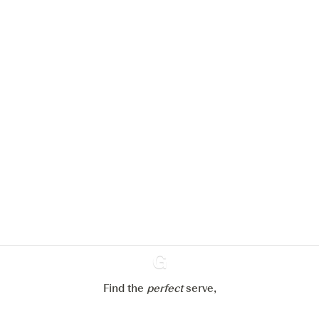
Nous aimerions utiliser des cookies
pour améliorer l’expérience de notre
site web.
En savoir plus sur
notre politique de gestion des
cookies
Paramétrer mes cookies
Refuser tout
Accepter tout
Find the
perfect
Ginventory
serve,
Gin & Tonic