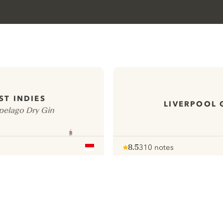
ST INDIES
LIVERPOOL 
pelago Dry Gin
8.5
310 notes
Note :
/ 10
pour
ews
Tous nos gins