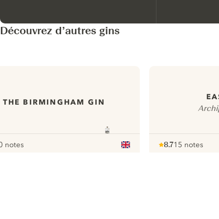
Découvrez d’autres gins
EA
THE BIRMINGHAM GIN
Archi
0 notes
8.7
15 notes
our
Note :
/ 10
pour
ui.nextImg
N
Find the
perfect
serve,