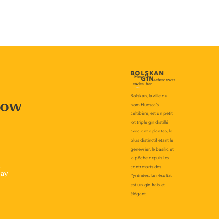
now
r
lay