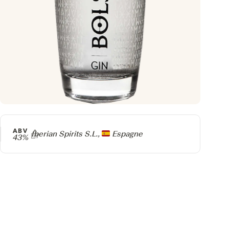
ABV
Producteur
Iberian Spirits S.L.,
Espagne
43%