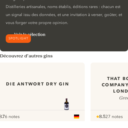
Distilleries artisanales, noms établis, éditions rares : chacun est
un signal issu des données, et une invitation à verser, goûter, et
vous forger votre propre opinion.
Voir la sélection
SPOTLIGHT
Découvrez d’autres gins
THAT B
DIE ANTWORT DRY GIN
COMPANY
LOND
Gre
8.7
6 notes
8.5
27 notes
ote :
 10
pour
Note :
/ 10
pour