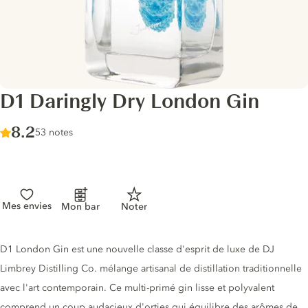
D1 Daringly Dry London Gin
Score :
8.2
/ 10
53 notes
Mes envies
Mon bar
Noter
Description du gin
D1 London Gin est une nouvelle classe d'esprit de luxe de DJ
Limbrey Distilling Co. mélange artisanal de distillation traditionnelle
avec l'art contemporain. Ce multi-primé gin lisse et polyvalent
comprend un coup audacieux d'orties qui équilibre des arômes de