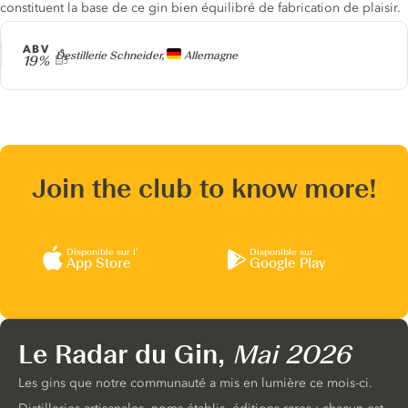
constituent la base de ce gin bien équilibré de fabrication de plaisir.
ABV
Producteur
Destillerie Schneider,
Allemagne
19%
Join the club to know more!
Disponible sur l’
Disponible sur
App Store
Google Play
Le Radar du Gin,
Mai 2026
Les gins que notre communauté a mis en lumière ce mois-ci.