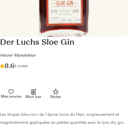
Der Luchs Sloe Gin
-
Harzer Manufaktur
Score :
8.6
/ 10
6 notes
Mes envies
Mon bar
Noter
Description du gin
Les drupes bleu-noir de l'épine noire du Harz, soigneusement et
magistralement appliquées en petites quantités avec le lynx dry gin,