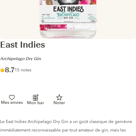
East Indies
-
Archipelago Dry Gin
Score :
8.7
/ 10
15 notes
Mes envies
Mon bar
Noter
Description du gin
Le East Indies Archipelago Dry Gin a un goût classique de genièvre
immédiatement reconnaissable par tout amateur de gin, mais les