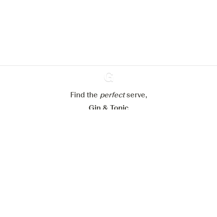
En savoir plus sur
notre politique de gestion des
cookies
Paramétrer mes cookies
Refuser tout
Accepter tout
Find the
perfect
Ginventory
serve,
Gin & Tonic
News
Contact
Privacy Policy
Tous nos gins