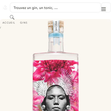
PASSER AU CONTENU
Trouvez un gin, un tonic, …
Me
GINVENTORY
Rechercher
EAST INDIES - ARCHIPELAGO DRY GIN
ACCUEIL
GINS