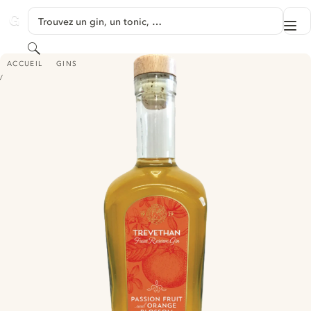
PASSER AU CONTENU
Trouvez un gin, un tonic, …
Me
GINVENTORY
Rechercher
TREVETHAN PASSION FRUIT & ORANGE BLOSSOM CORNISH GIN
ACCUEIL
GINS