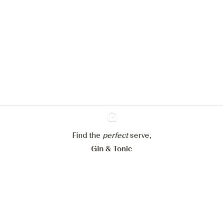
Nous aimerions utiliser des cookies
pour améliorer l’expérience de notre
site web.
En savoir plus sur
notre politique de gestion des
cookies
Paramétrer mes cookies
Refuser tout
Accepter tout
Find the
perfect
Ginventory
serve,
Gin & Tonic
News
Contact