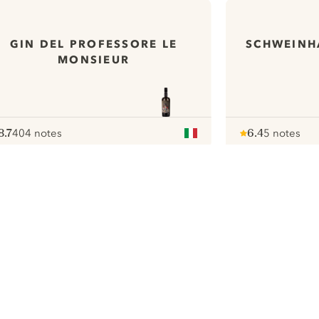
GIN DEL PROFESSORE LE
SCHWEINH
MONSIEUR
8.7
404 notes
6.4
5 notes
ote :
 10
pour
Note :
/ 10
pour
ui.nextImg