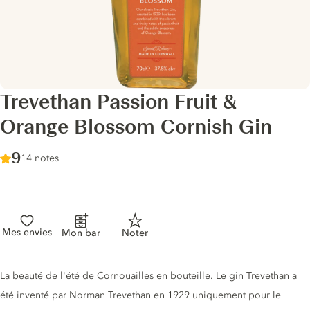
Trevethan Passion Fruit &
Orange Blossom Cornish Gin
Score :
9
/ 10
14 notes
Mes envies
Mon bar
Noter
Description du gin
La beauté de l'été de Cornouailles en bouteille. Le gin Trevethan a
été inventé par Norman Trevethan en 1929 uniquement pour le