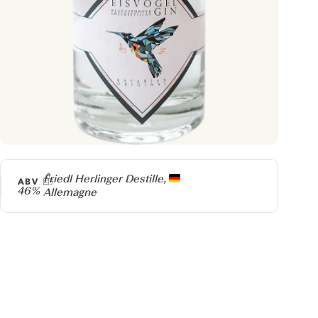
Producteur
Friedl Herlinger Destille,
ABV
46%
Allemagne