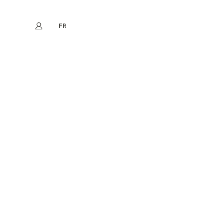
FR
Mon compte
book
Instagram
EN
DE
NL
ES