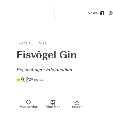
News
Face
EISVÔGEL GIN - REGENSBURGER EDELDESTILLAT
ACCUEIL
GINS
Eisvôgel Gin
-
Regensburger Edeldestillat
Score :
9.2
/ 10
29 notes
Mes envies
Mon bar
Noter