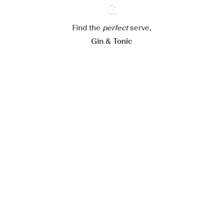
Paramétrer mes cookies
Find the
perfect
Ginventory
serve,
Refuser tout
Accepter tout
Gin & Tonic
News
Contact
Privacy Policy
Tous nos gins
Préférences Cookies
Disponible sur l’
Disponible sur
App Store
Google Play