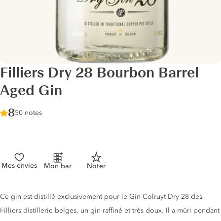
Filliers Dry 28 Bourbon Barrel
Aged Gin
Score :
8
/ 10
50 notes
Mes envies
Mon bar
Noter
Description du gin
Ce gin est distillé exclusivement pour le Gin Colruyt Dry 28 des
Filliers distillerie belges, un gin raffiné et très doux. Il a mûri pendant