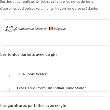
florales et de réglisse. Un jeu subtil entre les notes de bois,
d'agrumes et d'épices va un long, finition ronde au préalable.
ABV
Producteur
Graanstokerij Filliers Nv,
Belgique
43,2%
Les tonics parfaits avec ce gin
1724 Tonic Water
Fever Tree Premium Indian Tonic Water
Les garnitures parfaites avec ce gin