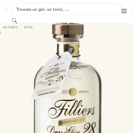
PASSER AU CONTENU
Trouvez un gin, un tonic, …
Me
GINVENTORY
Rechercher
FILLIERS DRY 28 BOURBON BARREL AGED GIN
ACCUEIL
GINS