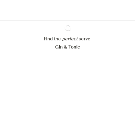
Paramétrer mes cookies
Refuser tout
Accepter tout
Find the
perfect
Ginventory
serve,
Gin & Tonic
News
Contact
Privacy Policy
Tous nos gins
Préférences Cookies