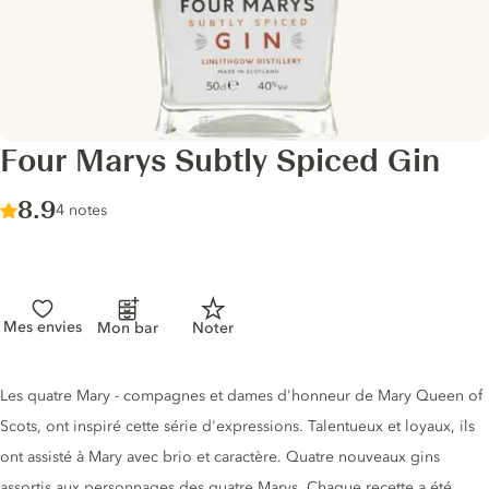
Four Marys Subtly Spiced Gin
Score :
8.9
/ 10
4 notes
Mes envies
Mon bar
Noter
Description du gin
Les quatre Mary - compagnes et dames d'honneur de Mary Queen of
Scots, ont inspiré cette série d'expressions. Talentueux et loyaux, ils
ont assisté à Mary avec brio et caractère. Quatre nouveaux gins
assortis aux personnages des quatre Marys. Chaque recette a été