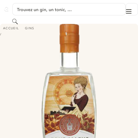
PASSER AU CONTENU
Trouvez un gin, un tonic, …
Me
GINVENTORY
Rechercher
FOUR MARYS SUBTLY SPICED GIN
ACCUEIL
GINS