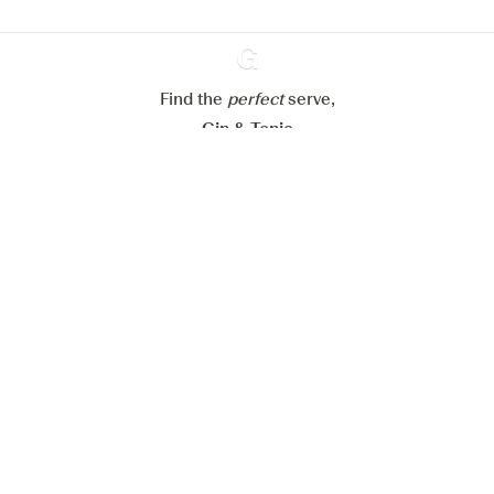
Paramétrer mes cookies
Refuser tout
Accepter tout
Find the
perfect
Ginventory
serve,
Gin & Tonic
News
Contact
Privacy Policy
Tous nos gins
Préférences Cookies