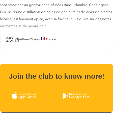
sont associées au genévrier et infusées dans l'alambic. Cet élégant
Gin, né d'une distillation de baies de genièvre et de diverses plantes
locales, est finement épicé, avec sa fraîcheur, il s'ouvre sur des notes
de menthe et de poivre noir.
ABV
Producteur
Distillerie Castan,
France
45%
Join the club to know more!
Disponible sur l’
Disponible sur
App Store
Google Play