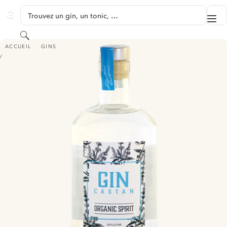
PASSER AU CONTENU
Trouvez un gin, un tonic, …
Me
GINVENTORY
Rechercher
GIN CASTAN BIO
ACCUEIL
GINS