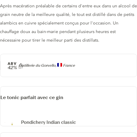
Après macération préalable de certains d'entre eux dans un alcool de
grain neutre de la meilleure qualité, le tout est distillé dans de petits
alambics en cuivre spécialement conçus pour l'occasion. Un
chauffage doux au bain-marie pendant plusieurs heures est
nécessaire pour tirer le meilleur parti des distillats.
ABV
Producteur
Distillerie du Gorvello,
France
42%
Le tonic parfait avec ce gin
Pondichery Indian classic