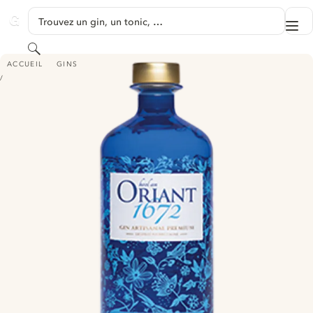
PASSER AU CONTENU
Trouvez un gin, un tonic, …
Me
GINVENTORY
Rechercher
GIN HEOL AN ORIANT 1672
ACCUEIL
GINS