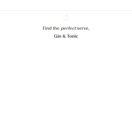
Paramétrer mes cookies
Refuser tout
Accepter tout
Find the
perfect
Ginventory
serve,
Gin & Tonic
News
Contact
Privacy Policy
Tous nos gins
Préférences Cookies