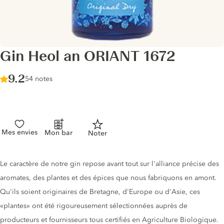
Gin Heol an ORIANT 1672
Score :
9.2
/ 10
54 notes
Mes envies
Mon bar
Noter
Description du gin
Le caractère de notre gin repose avant tout sur l'alliance précise des
aromates, des plantes et des épices que nous fabriquons en amont.
Qu'ils soient originaires de Bretagne, d'Europe ou d'Asie, ces
«plantes» ont été rigoureusement sélectionnées auprès de
producteurs et fournisseurs tous certifiés en Agriculture Biologique.