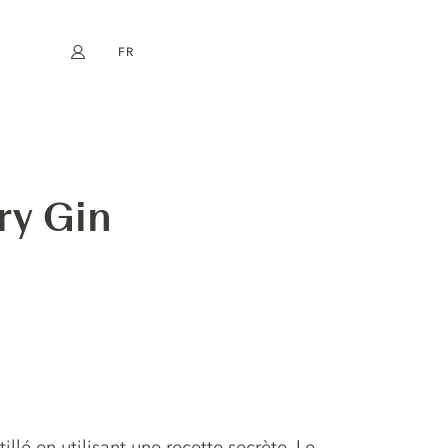
FR
Mon compte
book
Instagram
EN
DE
NL
ES
ry Gin
lé en utilisant une recette secrète. Le