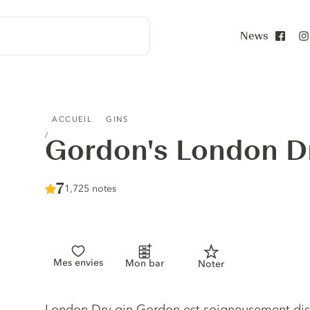
News
Face
GORDON'S LONDON DRY GIN
ACCUEIL
GINS
Gordon's London D
Score :
7
/ 10
1,725 notes
Mes envies
Mon bar
Noter
Description du gin
London Dry gin Gordon est soigneusement distil