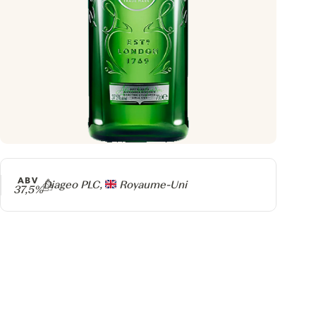
ABV
Producteur
Diageo PLC,
Royaume-Uni
37,5%