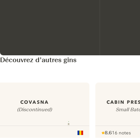
Découvrez d’autres gins
COVASNA
CABIN PRE
(Discontinued)
Small Bat
8.6
16 notes
Note :
/ 10
pour