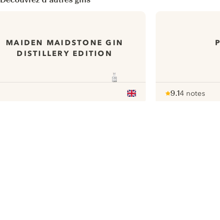
MAIDEN MAIDSTONE GIN
DISTILLERY EDITION
9.1
4 notes
Note :
/ 10
pour
ui.nextImg