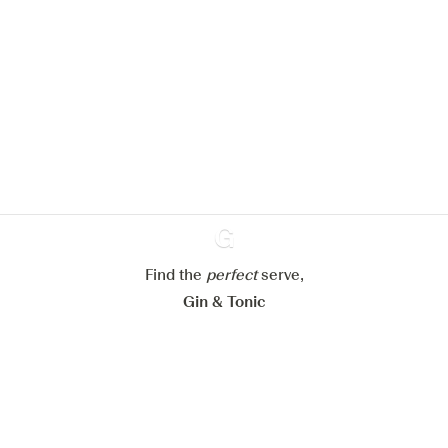
Nous aimerions utiliser des cookies
pour améliorer l’expérience de notre
site web.
En savoir plus sur
notre politique de gestion des
cookies
Paramétrer mes cookies
Refuser tout
Accepter tout
Find the
perfect
Ginventory
serve,
Gin & Tonic
News
Contact