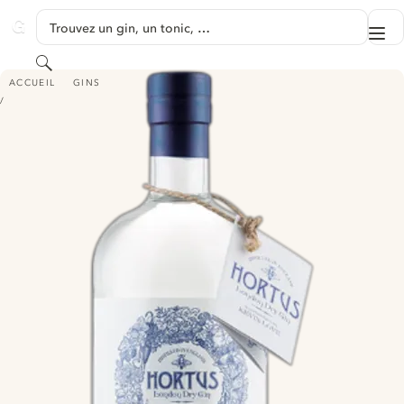
PASSER AU CONTENU
Trouvez un gin, un tonic, …
Me
GINVENTORY
Rechercher
HORTUS ARTISAN LONDON DRY GIN
ACCUEIL
GINS