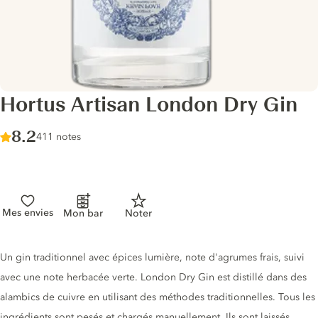
Hortus Artisan London Dry Gin
Score :
8.2
/ 10
411 notes
Mes envies
Mon bar
Noter
Description du gin
Un gin traditionnel avec épices lumière, note d'agrumes frais, suivi
avec une note herbacée verte. London Dry Gin est distillé dans des
alambics de cuivre en utilisant des méthodes traditionnelles. Tous les
ingrédients sont pesés et chargés manuellement. Ils sont laissés