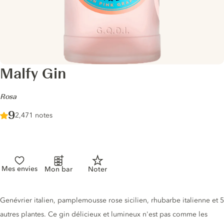
Malfy Gin
-
Rosa
Score :
9
/ 10
2,471 notes
Mes envies
Mon bar
Noter
Description du gin
Genévrier italien, pamplemousse rose sicilien, rhubarbe italienne et 5
autres plantes. Ce gin délicieux et lumineux n'est pas comme les