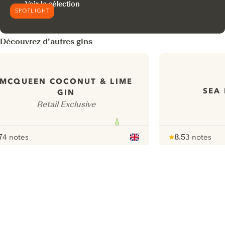
Voir la sélection
SPOTLIGHT
Découvrez d’autres gins
MCQUEEN COCONUT & LIME
SEA
GIN
Retail Exclusive
7
4 notes
8.5
3 notes
ote :
 10
pour
Note :
/ 10
pour
ui.nextImg