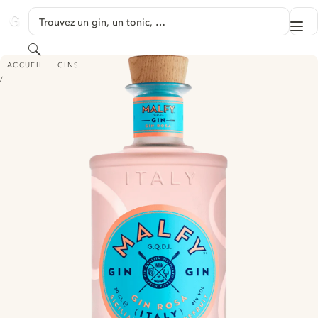
PASSER AU CONTENU
Trouvez un gin, un tonic, …
Me
GINVENTORY
Rechercher
MALFY GIN - ROSA
ACCUEIL
GINS