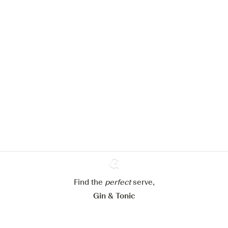
Nous aimerions utiliser des cookies
pour améliorer l’expérience de notre
site web.
En savoir plus sur
notre politique de gestion des
cookies
Paramétrer mes cookies
Refuser tout
Accepter tout
Find the
perfect
Ginventory
serve,
Gin & Tonic