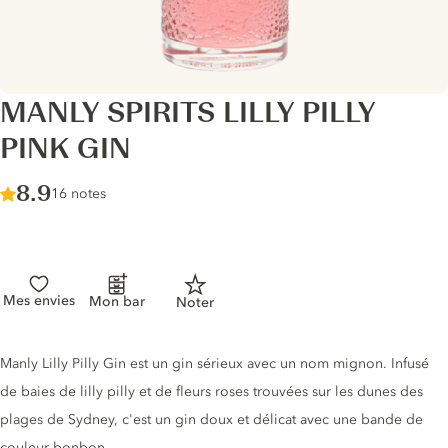
MANLY SPIRITS LILLY PILLY
PINK GIN
Score :
8.9
/ 10
16 notes
Mes envies
Mon bar
Noter
Description du gin
Manly Lilly Pilly Gin est un gin sérieux avec un nom mignon. Infusé
de baies de lilly pilly et de fleurs roses trouvées sur les dunes des
plages de Sydney, c'est un gin doux et délicat avec une bande de
couleur bonbon.