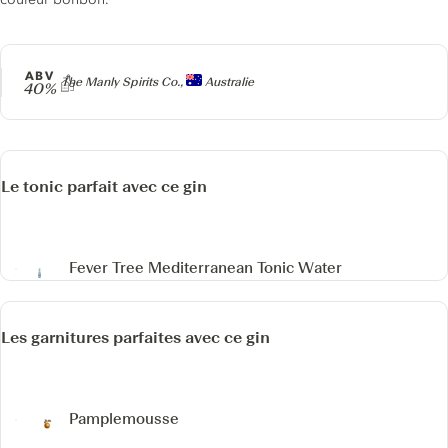
ABV
Producteur
The Manly Spirits Co.,
Australie
40%
Le tonic parfait avec ce gin
Fever Tree Mediterranean Tonic Water
Les garnitures parfaites avec ce gin
Pamplemousse