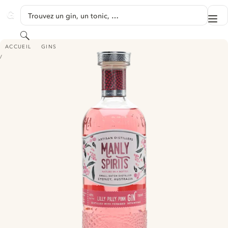
PASSER AU CONTENU
Trouvez un gin, un tonic, …
Me
GINVENTORY
Rechercher
MANLY SPIRITS LILLY PILLY PINK GIN
ACCUEIL
GINS