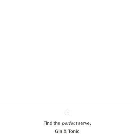
Nous aimerions utiliser des cookies
pour améliorer l’expérience de notre
site web.
En savoir plus sur
notre politique de gestion des
cookies
Paramétrer mes cookies
Refuser tout
Accepter tout
Find the
perfect
Ginventory
serve,
Gin & Tonic