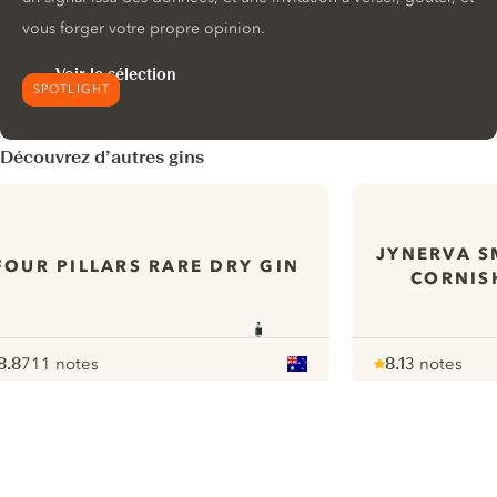
vous forger votre propre opinion.
Voir la sélection
SPOTLIGHT
Découvrez d’autres gins
JYNERVA S
FOUR PILLARS RARE DRY GIN
CORNIS
8.8
711 notes
8.1
3 notes
ote :
 10
pour
Note :
/ 10
pour
ui.nextImg