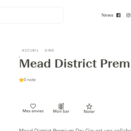
News
Face
MEAD DISTRICT PREMIUM DRY GIN
ACCUEIL
GINS
Mead District Prem
0 note
Mes envies
Mon bar
Noter
Description du gin
Mead District Premium Dry Gin est une collabo