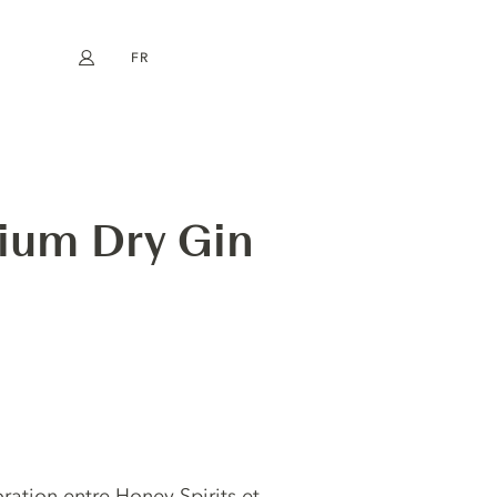
FR
Mon compte
book
Instagram
EN
DE
NL
ES
ium Dry Gin
ration entre Honey Spirits et