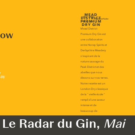
now
r
lay
Le Radar du Gin,
Mai