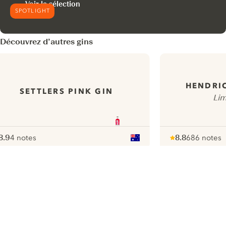
Voir la sélection
SPOTLIGHT
Découvrez d’autres gins
HENDRIC
SETTLERS PINK GIN
Lim
8.9
4 notes
8.8
686 notes
ote :
 10
pour
Note :
/ 10
pour
ui.nextImg