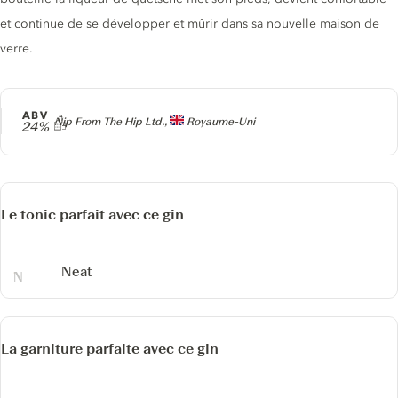
et continue de se développer et mûrir dans sa nouvelle maison de
verre.
ABV
Producteur
Nip From The Hip Ltd.,
Royaume-Uni
24%
Le tonic parfait avec ce gin
Neat
La garniture parfaite avec ce gin