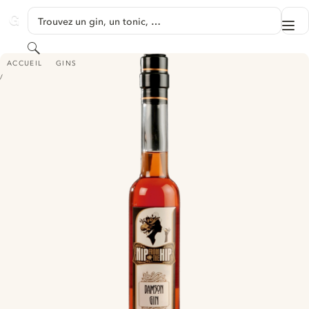
PASSER AU CONTENU
Trouvez un gin, un tonic, …
Me
GINVENTORY
Rechercher
NIP FROM THE HIP DAMSON GIN
ACCUEIL
GINS