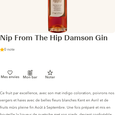
Nip From The Hip Damson Gin
0 note
Mes envies
Mon bar
Noter
Description du gin
Ce fruit par excellence, avec son mat indigo coloration, poivrons nos
vergers et haies avec de belles fleurs blanches Kent en Avril et de
fruits mûrs pleine fin Août à Septembre. Une fois préparé et mis en
bouteille la liqueur de quetsche met son pieds, devient confortable