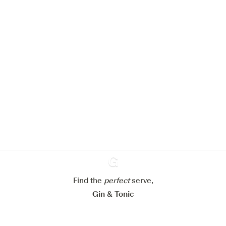
Nous aimerions utiliser des cookies
pour améliorer l’expérience de notre
site web.
En savoir plus sur
notre politique de gestion des
cookies
Paramétrer mes cookies
Refuser tout
Accepter tout
Find the
perfect
Ginventory
serve,
Gin & Tonic