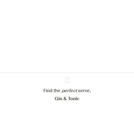
Nous aimerions utiliser des cookies
pour améliorer l’expérience de notre
site web.
En savoir plus sur
notre politique de gestion des
cookies
Paramétrer mes cookies
Refuser tout
Accepter tout
Find the
perfect
Ginventory
serve,
Gin & Tonic
News
Contact