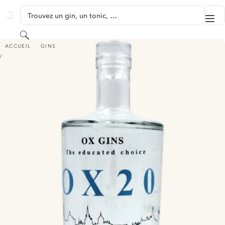
PASSER AU CONTENU
Trouvez un gin, un tonic, …
Me
GINVENTORY
Rechercher
OX GINS THE EDUCATED CHOICE - OX 20
ACCUEIL
GINS