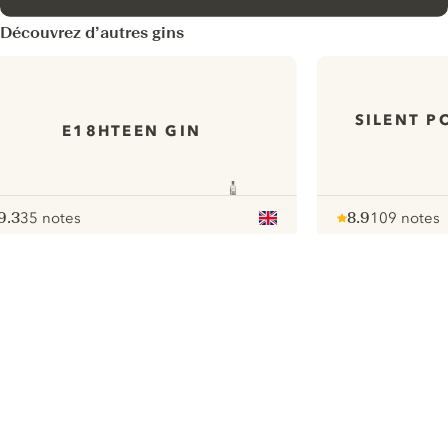
Découvrez d’autres gins
SILENT P
E18HTEEN GIN
9.3
35 notes
8.9
109 notes
ote :
 10
pour
Note :
/ 10
pour
ui.nextImg