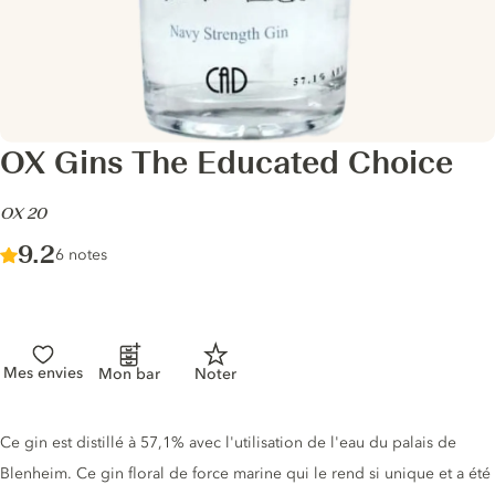
OX Gins The Educated Choice
-
OX 20
Score :
9.2
/ 10
6 notes
Mes envies
Mon bar
Noter
Description du gin
Ce gin est distillé à 57,1% avec l'utilisation de l'eau du palais de
Blenheim. Ce gin floral de force marine qui le rend si unique et a été