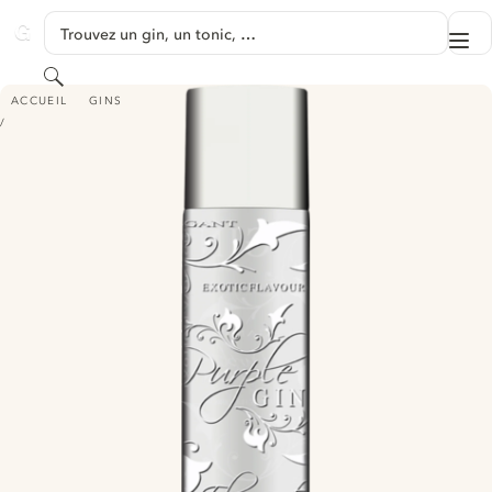
PASSER AU CONTENU
Trouvez un gin, un tonic, …
Me
GINVENTORY
Rechercher
PURPLE GIN ELEGANT DRY
ACCUEIL
GINS