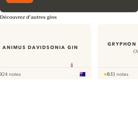
Découvrez d’autres gins
GRYPHON 
ANIMUS DAVIDSONIA GIN
Ou
9
24 notes
8.1
3 notes
ote :
 10
pour
Note :
/ 10
pour
ui.nextImg