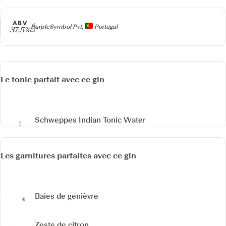
ABV
Producteur
PurpleSymbol Pvt,
Portugal
37,5%
Le tonic parfait avec ce gin
Schweppes Indian Tonic Water
Les garnitures parfaites avec ce gin
Baies de genièvre
Zeste de citron