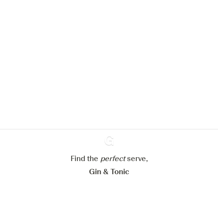
Nous aimerions utiliser des cookies
pour améliorer l’expérience de notre
site web.
En savoir plus sur
notre politique de gestion des
cookies
Paramétrer mes cookies
Refuser tout
Accepter tout
Find the
perfect
Ginventory
serve,
Gin & Tonic
News