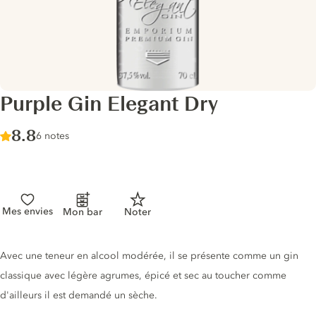
Purple Gin Elegant Dry
Score :
8.8
/ 10
6 notes
Mes envies
Mon bar
Noter
Description du gin
Avec une teneur en alcool modérée, il se présente comme un gin
classique avec légère agrumes, épicé et sec au toucher comme
d'ailleurs il est demandé un sèche.