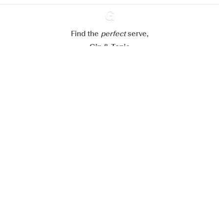
Refuser tout
Accepter tout
Find the
perfect
Ginventory
serve,
Gin & Tonic
News
Contact
Privacy Policy
Tous nos gins
Préférences Cookies
Disponible sur l’
Disponible sur
App Store
Google Play