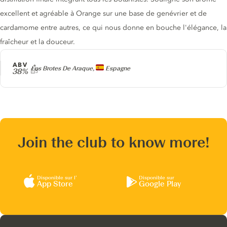
excellent et agréable à Orange sur une base de genévrier et de
cardamome entre autres, ce qui nous donne en bouche l'élégance, la
fraîcheur et la douceur.
ABV
Producteur
Los Brotes De Araque,
Espagne
38%
Join the club to know more!
Disponible sur l’
Disponible sur
App Store
Google Play