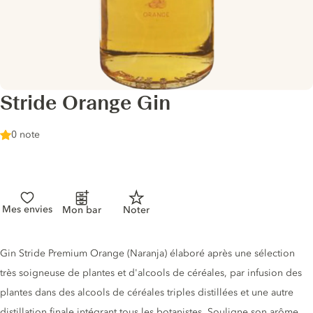
Stride Orange Gin
0 note
Mes envies
Mon bar
Noter
Description du gin
Gin Stride Premium Orange (Naranja) élaboré après une sélection
très soigneuse de plantes et d'alcools de céréales, par infusion des
plantes dans des alcools de céréales triples distillées et une autre
distillation finale intégrant tous les botanistes. Souligne son arôme