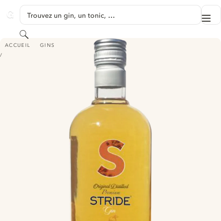
PASSER AU CONTENU
Trouvez un gin, un tonic, …
Me
GINVENTORY
Rechercher
STRIDE ORANGE GIN
ACCUEIL
GINS