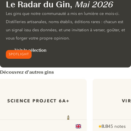
Le Radar du Gin,
Mai 2026
Les gins que notre communauté a mis en lumière ce mois-ci.
Distilleries artisanales, noms établis, éditions rares : chacun est
un signal issu des données, et une invitation à verser, goûter, et
vous forger votre propre opinion.
Voir la sélection
SPOTLIGHT
Découvrez d’autres gins
SCIENCE PROJECT 6A+
VI
8.8
45 notes
Note :
/ 10
pour