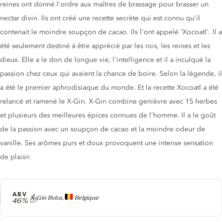
reines ont donné l'ordre aux maîtres de brassage pour brasser un
nectar divin. Ils ont créé une recette secrète qui est connu qu'il
contenait le moindre soupçon de cacao. Ils l'ont appelé 'Xocoatl'. Il a
été seulement destiné à être apprécié par les rois, les reines et les
dieux. Elle a le don de longue vie, l'intelligence et il a inculqué la
passion chez ceux qui avaient la chance de boire. Selon la légende, il
a été le premier aphrodisiaque du monde. Et la recette Xocoatl a été
relancé et ramené le X-Gin. X-Gin combine genièvre avec 15 herbes
et plusieurs des meilleures épices connues de l'homme. Il a le goût
de la passion avec un soupçon de cacao et la moindre odeur de
vanille. Ses arômes purs et doux provoquent une intense sensation
de plaisir.
ABV
Producteur
X-Gin Bvba,
Belgique
46%