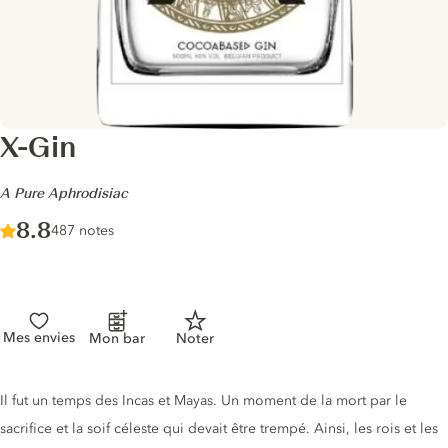
X-Gin
-
A Pure Aphrodisiac
Score :
8.8
/ 10
487 notes
Mes envies
Mon bar
Noter
Description du gin
Il fut un temps des Incas et Mayas. Un moment de la mort par le
sacrifice et la soif céleste qui devait être trempé. Ainsi, les rois et les