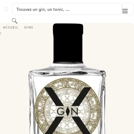
PASSER AU CONTENU
Trouvez un gin, un tonic, …
Me
GINVENTORY
Rechercher
X-GIN - A PURE APHRODISIAC
ACCUEIL
GINS