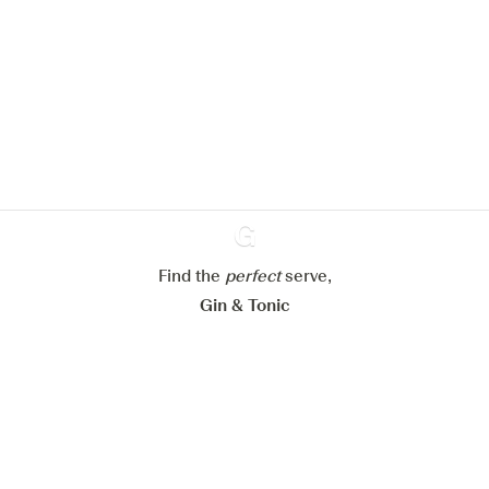
Nous aimerions utiliser des cookies
pour améliorer l’expérience de notre
site web.
En savoir plus sur
notre politique de gestion des
cookies
Paramétrer mes cookies
Find the
perfect
Ginventory
serve,
Refuser tout
Accepter tout
Gin & Tonic
News
Contact
Privacy Policy