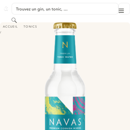
PASSER AU CONTENU
Trouvez un gin, un tonic, …
Me
GINVENTORY
Rechercher
NAVAS PREMIUM TONIC WATER
ACCUEIL
TONICS