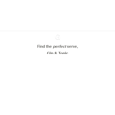
En savoir plus sur
notre politique de gestion des
cookies
Paramétrer mes cookies
Refuser tout
Accepter tout
Find the
perfect
Ginventory
serve,
Gin & Tonic
News
Contact
Privacy Policy
Tous nos gins