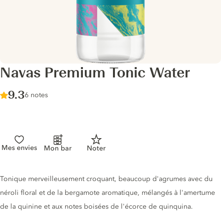
Navas Premium Tonic Water
Score :
9.3
/ 10
6 notes
Mes envies
Mon bar
Noter
Description du tonic
Tonique merveilleusement croquant, beaucoup d'agrumes avec du
néroli floral et de la bergamote aromatique, mélangés à l'amertume
de la quinine et aux notes boisées de l'écorce de quinquina.