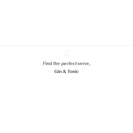
om de ervaring op onze website te
verbeteren.
Meer info in verband met
ons cookiebeleid
Mijn cookie-instellingen aanpassen
Alles weigeren
Alles aanvaarden
Find the
perfect
Ginventory
serve,
Gin & Tonic
News
Contact
Privacy Policy