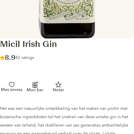
Micil Irish Gin
Score :
8.9
/ 10
42 ratings
Mes envies
Mon bar
Noter
Gin description
Het was een natuurlijke ontwikkeling van het maken van poitín met
botanische ingrediënten tot het creëren van deze unieke gin in het
westen van Ierland, het distilleren van zes generaties ambachtelijke
ervaring en een waargebeurd verhaal over de plaats. Lokale