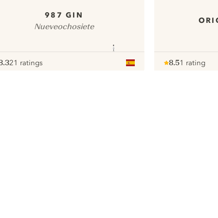
987 GIN
ORI
Nueveochosiete
8.3
21 ratings
8.5
1 rating
ote :
 10
pour
Note :
/ 10
pour
ui.nextImg
We zouden graag cookies gebruiken