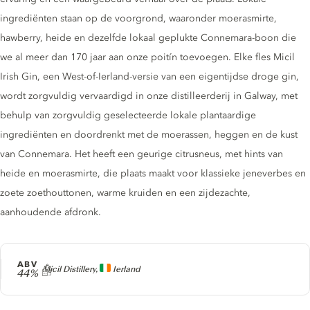
ingrediënten staan op de voorgrond, waaronder moerasmirte,
hawberry, heide en dezelfde lokaal geplukte Connemara-boon die
we al meer dan 170 jaar aan onze poitín toevoegen. Elke fles Micil
Irish Gin, een West-of-Ierland-versie van een eigentijdse droge gin,
wordt zorgvuldig vervaardigd in onze distilleerderij in Galway, met
behulp van zorgvuldig geselecteerde lokale plantaardige
ingrediënten en doordrenkt met de moerassen, heggen en de kust
van Connemara. Het heeft een geurige citrusneus, met hints van
heide en moerasmirte, die plaats maakt voor klassieke jeneverbes en
zoete zoethouttonen, warme kruiden en een zijdezachte,
aanhoudende afdronk.
ABV
Producer
Micil Distillery,
Ierland
44%