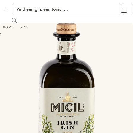
GA NAAR HOOFDINHOUD
Vind een gin, een tonic, …
Me
GINVENTORY
Zoeken
MICIL IRISH GIN
HOME
GINS