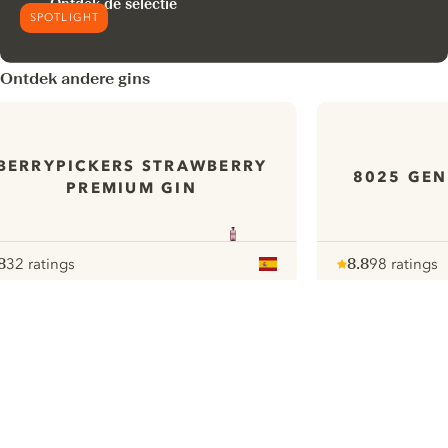
Ontdek de selectie
SPOTLIGHT
Ontdek andere gins
BERRYPICKERS STRAWBERRY
8025 GEN
PREMIUM GIN
8
32 ratings
8.8
98 ratings
ote :
 10
pour
Note :
/ 10
pour
ui.nextImg