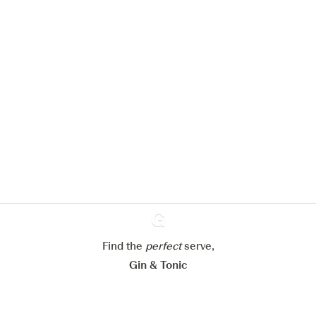
We zouden graag cookies gebruiken
om de ervaring op onze website te
verbeteren.
Meer info in verband met
ons cookiebeleid
Mijn cookie-instellingen aanpassen
Alles weigeren
Alles aanvaarden
Find the
perfect
Ginventory
serve,
Gin & Tonic
News