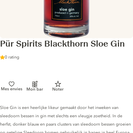
Pür Spirits Blackthorn Sloe Gin
0 rating
Mes envies
Mon bar
Noter
Gin description
Sloe Gin is een heerlijke likeur gemaakt door het inweken van
sleedoorn bessen in gin met slechts een vleugje zoetheid. In de
herfst, donker blauw en paars clusters van sleedoorn bessen groeien
op netelige Sleedoorn bomen gebruikelijk in hagen in heel Europa.