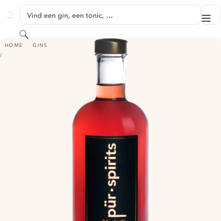
GA NAAR HOOFDINHOUD
Vind een gin, een tonic, …
Me
GINVENTORY
Zoeken
PÜR SPIRITS BLACKTHORN SLOE GIN
HOME
GINS