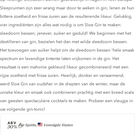
Sleepruimen zijn zeer wrang maar door te weken in gin, lenen ze hun
bittere zoetheid en frisse zuren aan de resulterende likeur. Gelukkig,
vier ingrediënten zijn alles wat nodig is om Sloe Gin te maken:
sleedoorn bessen, jenever, suiker en geduld! We beginnen met het
destilleren van gin, bezielen het dan met wilde sleedoorn bessen.
Het toevoegen van suiker helpt om de sleedoorn bessen 'hele smaak
spectrum en levendige tintente laten vrijkomen in de gin. Het
resultaat is een mahonie gekleurd likeur gecombinereerd met een
rijpe zoetheid met frisse zuren. Heerlijk, donker en verwarmend,
werd Sloe Gin van oudsher in de diepten van de winter, maar de
unieke kleur en smaak ook combineren prachtig met een breed scala
van geesten spectaculaire cocktails te maken. Probeer een vleugje in
uw volgende gin-tonic!
ABV
Producer
Pür Spirits,
Verenigde Staten
30%