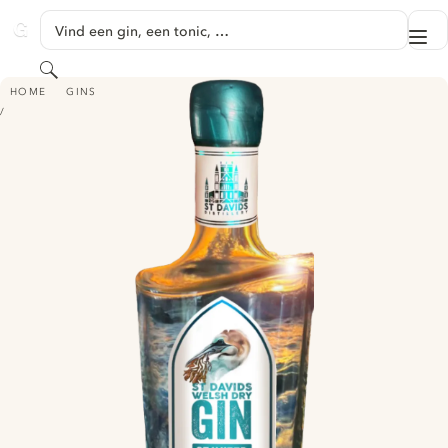
GA NAAR HOOFDINHOUD
Vind een gin, een tonic, …
Me
GINVENTORY
Zoeken
ST DAVID'S - SEAWEED WELSH DRY GIN
HOME
GINS