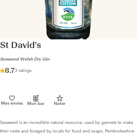
St David's
-
Seaweed Welsh Dry Gin
Score :
8.7
/ 10
3 ratings
Mes envies
Mon bar
Noter
Gin description
Seaweed is an incredible natural resource, used by gannets to make
their nests and foraged by locals for food and soaps. Pembrokeshire