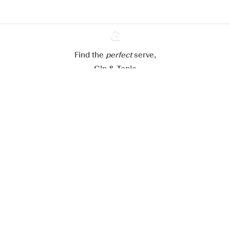
Mijn cookie-instellingen aanpassen
Alles weigeren
Alles aanvaarden
Find the
perfect
Ginventory
serve,
Gin & Tonic
News
Contact
Privacy Policy
Al onze Gins
Cookies Settings