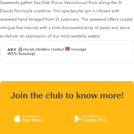
Seaweeds gather Sea Oak (Fucus Vesiculosus) from along the St
Davids Peninsula coastline. This spectacular gin is infused with
seaweed hand foraged from St Justinians. The seaweed offers coastal
intrigue that marries with a time discovered array of peels and spice
to deliver an expression of our most westerly waters.
Producer
ABV
St Davids Distillery Limited,
Verenigd
40%
Koninkrijk
Join the club to know more!
Available on
Available on
App Store
Google Play