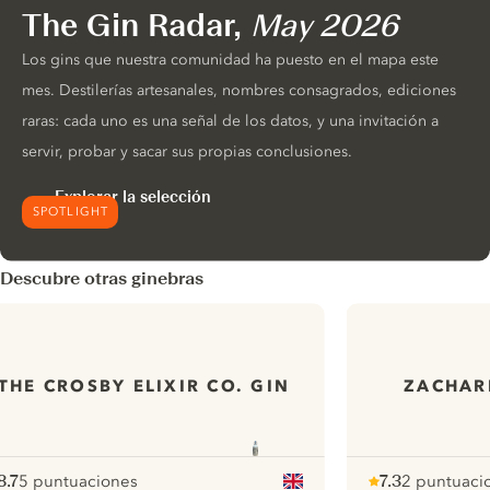
The Gin Radar,
May 2026
Los gins que nuestra comunidad ha puesto en el mapa este
mes. Destilerías artesanales, nombres consagrados, ediciones
raras: cada uno es una señal de los datos, y una invitación a
servir, probar y sacar sus propias conclusiones.
Explorar la selección
SPOTLIGHT
Descubre otras ginebras
THE CROSBY ELIXIR CO. GIN
ZACHAR
8.7
5 puntuaciones
7.3
2 puntuaci