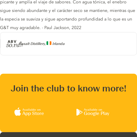
picante y amplía el viaje de sabores. Con agua tónica, el enebro
sigue siendo abundante y el carácter seco se mantiene, mientras que
la especia se suaviza y sigue aportando profundidad a lo que es un
G&T muy agradable. - Paul Jackson, 2022
ABV
Producer
Basalt Distillery,
Irlanda
50.1%
Join the club to know more!
Available on
Available on
App Store
Google Play