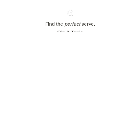
Refuser tout
Accepter tout
Find the
perfect
Ginventory
serve,
Gin & Tonic
News
Contact
Privacy Policy
Todas nuestras ginebras
Cookies Settings
Available on
Available on