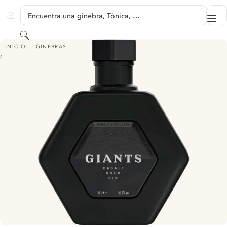
SALTAR A CONTENIDO
Encuentra una ginebra, Tónica, …
Me
GINVENTORY
Buscar
GIANTS BASALT ROCK GIN
INICIO
GINEBRAS