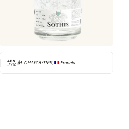
ABV
Producer
M. CHAPOUTIER,
Francia
43%