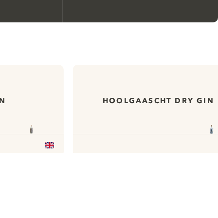
Nous aimerions utiliser des
cookies pour améliorer
l’expérience de notre site web.
En savoir plus sur
notre politique de gestion
IN
HOOLGAASCHT DRY GIN
des cookies
Paramétrer mes cookies
Refuser tout
Accepter tout
Available on
Available on