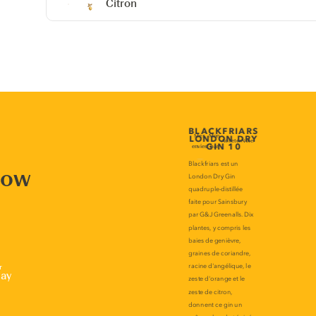
Citron
now
r
lay