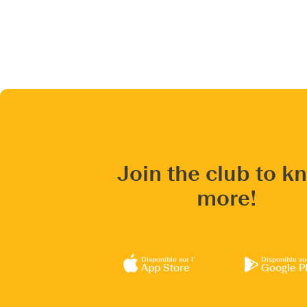
Join the club to k
more!
Disponible sur l’
Disponible su
App Store
Google P