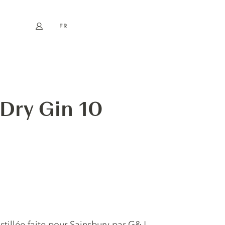
FR
Mon compte
book
Instagram
EN
DE
NL
ES
 Dry Gin 10
stillée faite pour Sainsbury par G&J