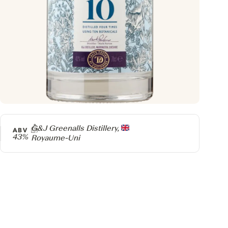
Producteur
G&J Greenalls Distillery,
ABV
43%
Royaume-Uni