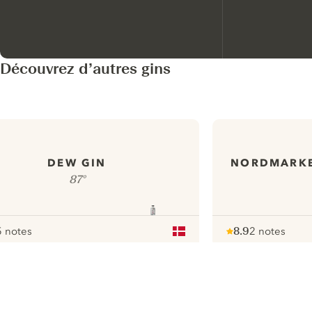
Découvrez d’autres gins
DEW GIN
NORDMARKE
87°
 notes
8.9
2 notes
our
Note :
/ 10
pour
ui.nextImg