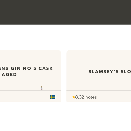
NS GIN NO 5 CASK
SLAMSEY'S SLO
AGED
8.3
2 notes
Note :
/ 10
pour