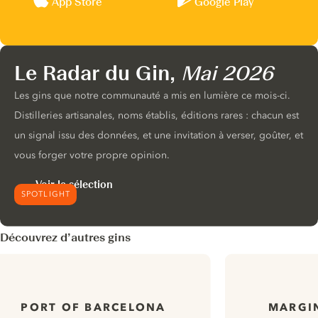
App Store
Google Play
Le Radar du Gin,
Mai 2026
Les gins que notre communauté a mis en lumière ce mois-ci.
Distilleries artisanales, noms établis, éditions rares : chacun est
un signal issu des données, et une invitation à verser, goûter, et
vous forger votre propre opinion.
Voir la sélection
SPOTLIGHT
Découvrez d’autres gins
PORT OF BARCELONA
MARGIN