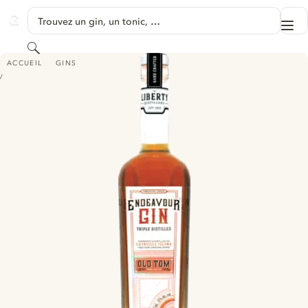
PASSER AU CONTENU
Trouvez un gin, un tonic, …
Me
GINVENTORY
Rechercher
ENDEAVOUR OLD TOM GIN
ACCUEIL
GINS