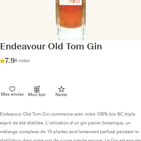
Endeavour Old Tom Gin
Score :
7.9
/ 10
8 notes
Mes envies
Mon bar
Noter
Description du gin
Endeavour Old Tom Gin commence avec notre 100% bio BC triple
esprit de blé distillée. L'utilisation d'un gin panier botanique, un
mélange complexe de 10 plantes sont lentement perfusé pendant re-
distillation dans notre pot de cuivre simple encore. Le Gin est ensuite