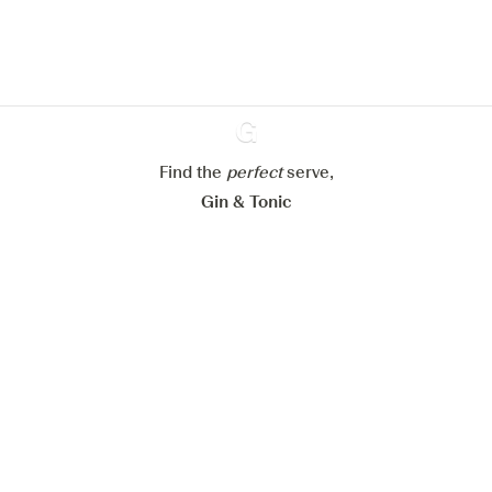
cookies
Paramétrer mes cookies
Refuser tout
Accepter tout
Find the
perfect
Ginventory
serve,
Gin & Tonic
News
Contact
Privacy Policy
Tous nos gins
Préférences Cookies