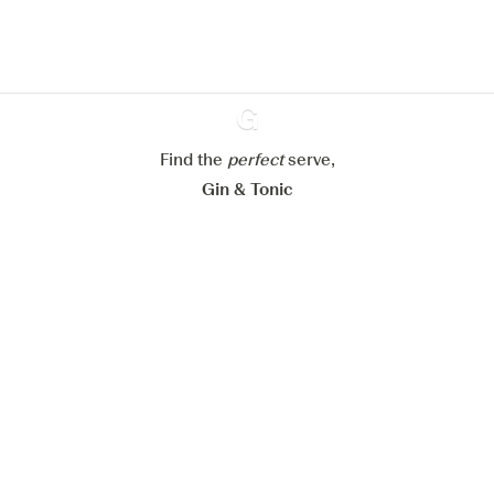
En savoir plus sur
notre politique de gestion des
cookies
Paramétrer mes cookies
Find the
perfect
Ginventory
serve,
Refuser tout
Accepter tout
Gin & Tonic
News
Contact
Privacy Policy
Tous nos gins
Préférences Cookies