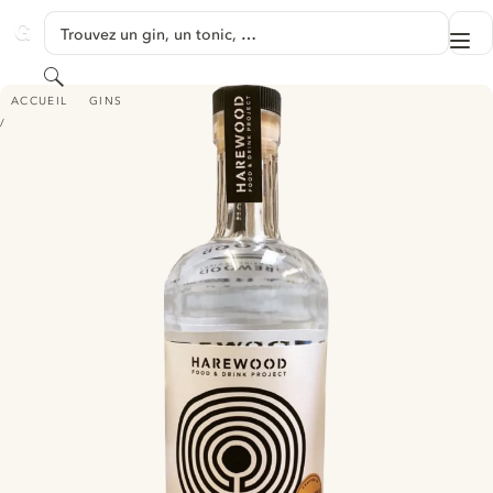
PASSER AU CONTENU
Trouvez un gin, un tonic, …
Me
GINVENTORY
Rechercher
HAREWOOD GREYSTONE SMALL BATCH LONDON DRY GIN
ACCUEIL
GINS