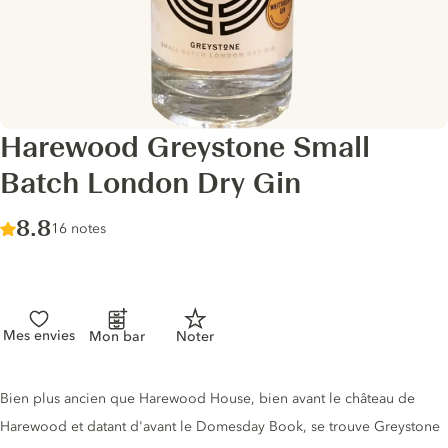
Harewood Greystone Small
Batch London Dry Gin
Score :
8.8
/ 10
16 notes
Mes envies
Mon bar
Noter
Description du gin
Bien plus ancien que Harewood House, bien avant le château de
Harewood et datant d'avant le Domesday Book, se trouve Greystone