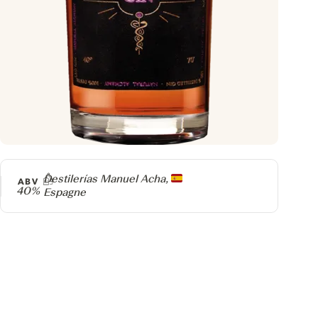
Producteur
Destilerías Manuel Acha,
ABV
40%
Espagne