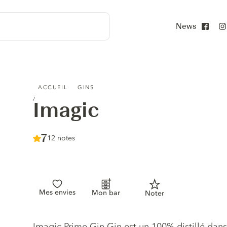
News
Face
IMAGIC
ACCUEIL
GINS
Imagic
Score :
7
/ 10
12 notes
Mes envies
Mon bar
Noter
Description du gin
Imagic Prime Gin Gin est un 100% distillé dan