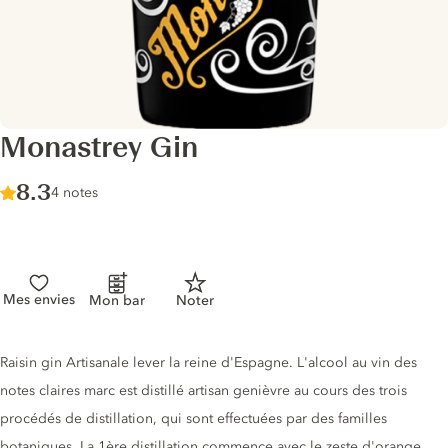
Monastrey Gin
Score :
8.3
/ 10
4 notes
Mes envies
Mon bar
Noter
Description du gin
Raisin gin Artisanale lever la reine d'Espagne. L'alcool au vin des
notes claires marc est distillé artisan genièvre au cours des trois
procédés de distillation, qui sont effectuées par des familles
botaniques. La 1ère distillation commence avec le zeste d'orange