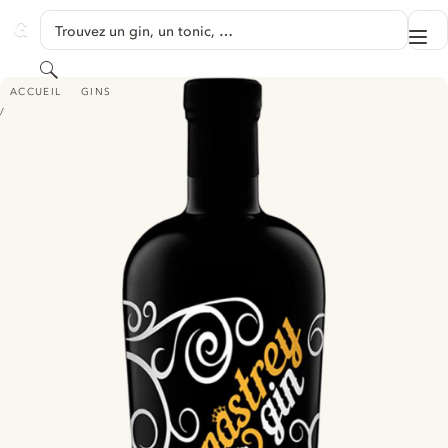
PASSER AU CONTENU
Trouvez un gin, un tonic, …
Me
GINVENTORY
Rechercher
MONASTREY GIN
ACCUEIL
GINS