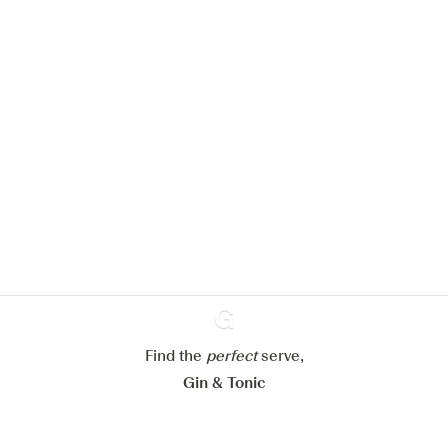
Nous aimerions utiliser des cookies
pour améliorer l’expérience de notre
site web.
En savoir plus sur
notre politique de gestion des
cookies
Paramétrer mes cookies
Find the
perfect
Ginventory
serve,
Refuser tout
Accepter tout
Gin & Tonic