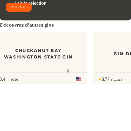
Voir la sélection
SPOTLIGHT
Découvrez d’autres gins
CHUCKANUT BAY
GIN D
WASHINGTON STATE GIN
8.4
1 note
8.7
7 notes
ote :
 10
pour
Note :
/ 10
pour
ui.nextImg