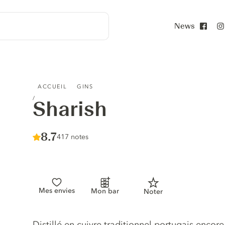
News
Face
SHARISH
ACCUEIL
GINS
Sharish
Score :
8.7
/ 10
417 notes
Mes envies
Mon bar
Noter
Description du gin
Distillé en cuivre traditionnel portugais encore