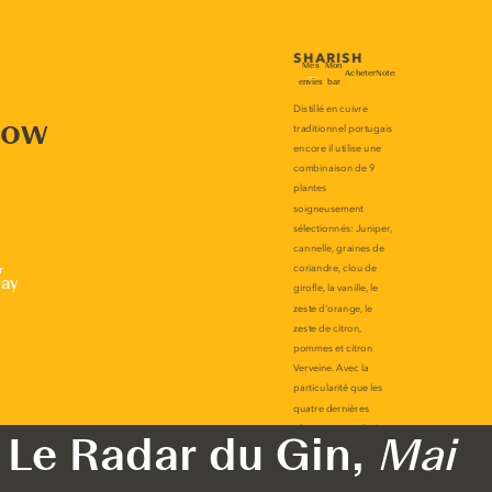
now
r
lay
Le Radar du Gin,
Mai