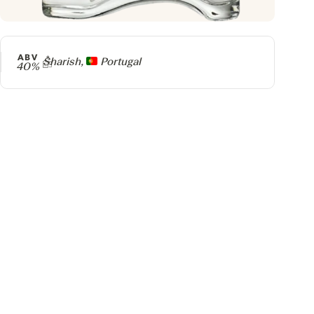
ABV
Producteur
Sharish,
Portugal
40%