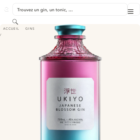
PASSER AU CONTENU
Trouvez un gin, un tonic, …
Me
GINVENTORY
Rechercher
UKIYO JAPANESE BLOSSOM GIN
ACCUEIL
GINS