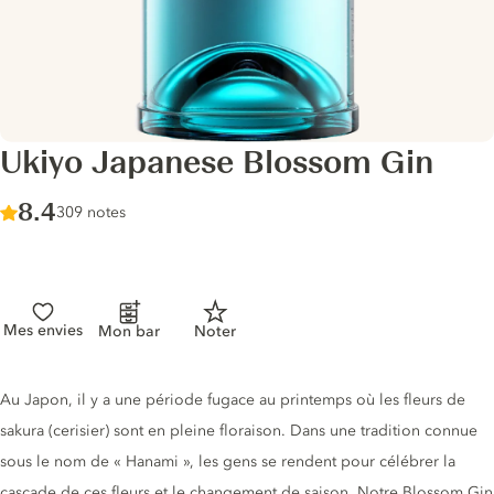
Ukiyo Japanese Blossom Gin
Score :
8.4
/ 10
309 notes
Mes envies
Mon bar
Noter
Description du gin
Au Japon, il y a une période fugace au printemps où les fleurs de
sakura (cerisier) sont en pleine floraison. Dans une tradition connue
sous le nom de « Hanami », les gens se rendent pour célébrer la
cascade de ces fleurs et le changement de saison. Notre Blossom Gin