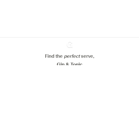
En savoir plus sur
notre politique de gestion des
cookies
Paramétrer mes cookies
Refuser tout
Accepter tout
Find the
perfect
Ginventory
serve,
Gin & Tonic
News
Contact
Privacy Policy
Tous nos gins