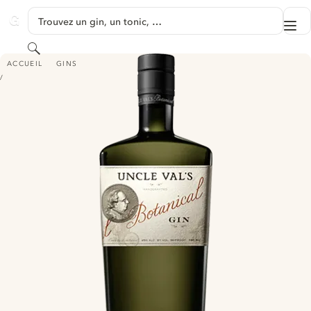
PASSER AU CONTENU
Trouvez un gin, un tonic, …
Me
GINVENTORY
Rechercher
UNCLE VAL'S BOTANICAL GIN
ACCUEIL
GINS