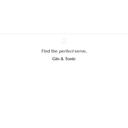
En savoir plus sur
notre politique de gestion des
cookies
Paramétrer mes cookies
Refuser tout
Accepter tout
Find the
perfect
Ginventory
serve,
Gin & Tonic
News
Contact
Privacy Policy
Tous nos gins