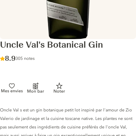
Uncle Val's Botanical Gin
Score :
8.9
/ 10
305 notes
Mes envies
Mon bar
Noter
Description du gin
Oncle Val s est un gin botanique petit lot inspiré par l'amour de Zio
Valerio de jardinage et la cuisine toscane native. Les plantes ne sont
pas seulement des ingrédients de cuisine préférés de l'oncle Val,
mais aussi arriver à faire un gin exceptionnellement unique et en