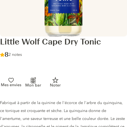
Little Wolf Cape Dry Tonic
Score :
8
/ 10
2 notes
Mes envies
Mon bar
Noter
Description du tonic
Fabriqué à partir de la quinine de l'écorce de l'arbre du quinquina,
ce tonique est croquante et sèche. La quinquina donne de
l'amertume, une saveur terreuse et une belle couleur dorée. Le zeste
d'agrumes, la citronnelle et le piment de la Jamaïque complètent ce