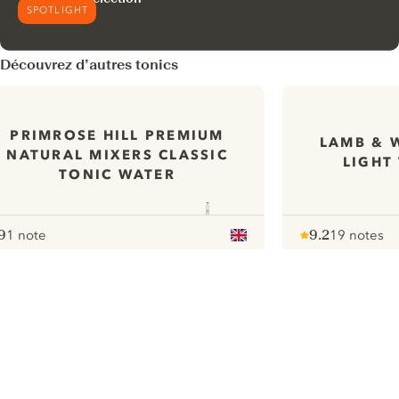
SPOTLIGHT
Découvrez d’autres tonics
PRIMROSE HILL PREMIUM
LAMB & 
NATURAL MIXERS CLASSIC
LIGHT
TONIC WATER
9
1 note
9.2
19 notes
ote :
 10
pour
Note :
/ 10
pour
ui.nextImg