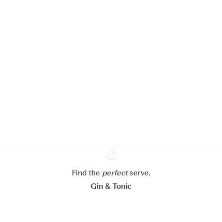
Nous aimerions utiliser des cookies
pour améliorer l’expérience de notre
site web.
En savoir plus sur
notre politique de gestion des
cookies
Paramétrer mes cookies
Refuser tout
Accepter tout
Find the
perfect
Ginventory
serve,
Gin & Tonic
News