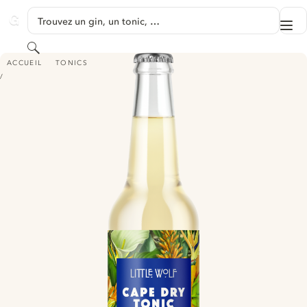
PASSER AU CONTENU
Trouvez un gin, un tonic, …
Me
GINVENTORY
Rechercher
LITTLE WOLF CAPE DRY TONIC
ACCUEIL
TONICS