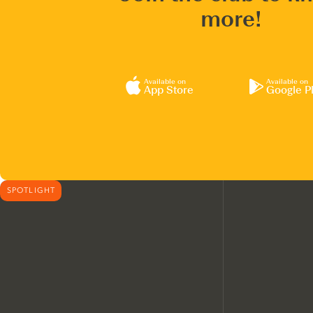
more!
Available on
Available on
App Store
Google P
SPOTLIGHT