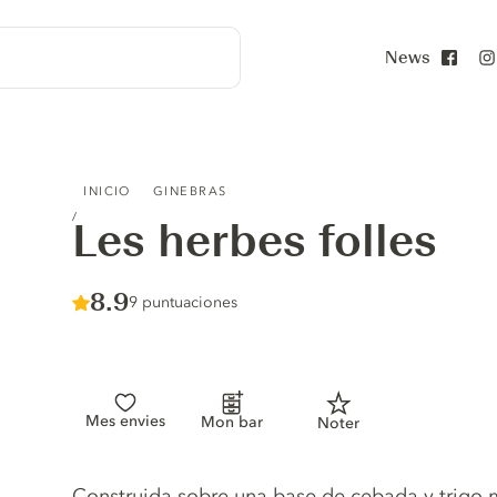
News
Face
LES HERBES FOLLES
INICIO
GINEBRAS
Les herbes folles
Score :
8.9
/ 10
9 puntuaciones
Mes envies
Mon bar
Noter
Gin description
Construida sobre una base de cebada y trigo 