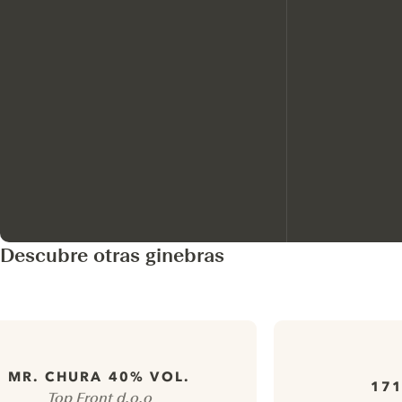
Descubre otras ginebras
MR. CHURA 40% VOL.
171
Top Front d.o.o