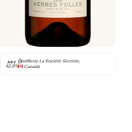
Producer
Distillerie La Société Secrète,
ABV
42.8%
Canadá