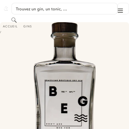
PASSER AU CONTENU
Trouvez un gin, un tonic, …
Me
GINVENTORY
Rechercher
BEG GIN
ACCUEIL
GINS