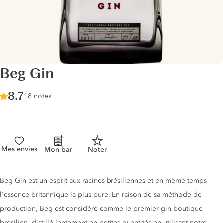
Beg Gin
Score :
8.7
/ 10
18 notes
Mes envies
Mon bar
Noter
Description du gin
Beg Gin est un esprit aux racines brésiliennes et en même temps
l'essence britannique la plus pure. En raison de sa méthode de
production, Beg est considéré comme le premier gin boutique
brésilien, distillé lentement en petites quantités en utilisant notre