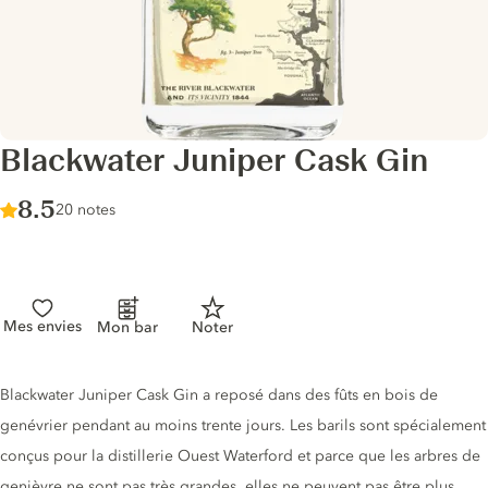
Blackwater Juniper Cask Gin
Score :
8.5
/ 10
20 notes
Mes envies
Mon bar
Noter
Description du gin
Blackwater Juniper Cask Gin a reposé dans des fûts en bois de
genévrier pendant au moins trente jours. Les barils sont spécialement
conçus pour la distillerie Ouest Waterford et parce que les arbres de
genièvre ne sont pas très grandes, elles ne peuvent pas être plus