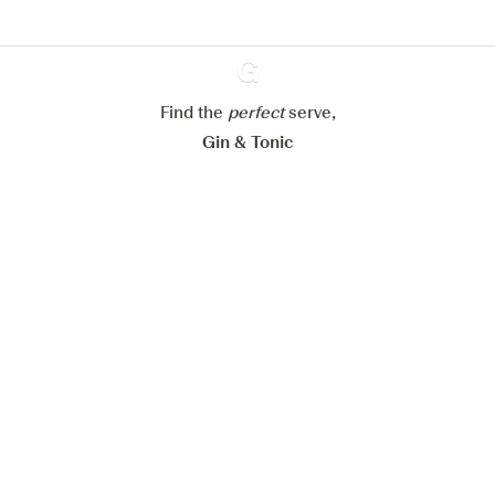
Paramétrer mes cookies
Refuser tout
Accepter tout
Find the
perfect
Ginventory
serve,
Gin & Tonic
News
Contact
Privacy Policy
Tous nos gins
Préférences Cookies