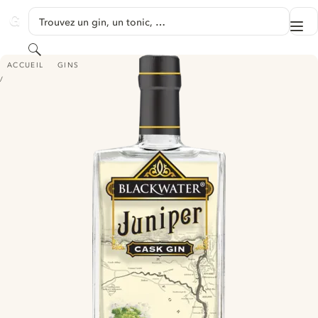
PASSER AU CONTENU
Trouvez un gin, un tonic, …
Me
GINVENTORY
Rechercher
BLACKWATER JUNIPER CASK GIN
ACCUEIL
GINS