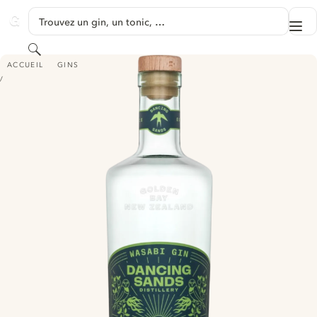
PASSER AU CONTENU
Trouvez un gin, un tonic, …
Me
GINVENTORY
Rechercher
DANCING SANDS WASABI GIN - (ALSO KNOWN AS SACRED SPRING WASA
ACCUEIL
GINS