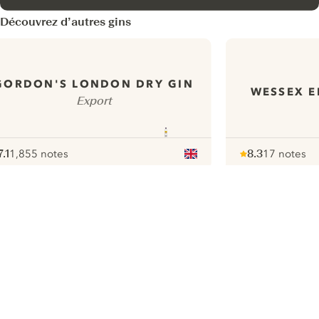
Découvrez d’autres gins
GORDON'S LONDON DRY GIN
WESSEX E
Export
7.1
1,855 notes
8.3
17 notes
ote :
 10
pour
Note :
/ 10
pour
ui.nextImg