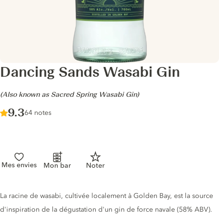
Dancing Sands Wasabi Gin
-
(Also known as Sacred Spring Wasabi Gin)
Score :
9.3
/ 10
64 notes
Mes envies
Mon bar
Noter
Description du gin
La racine de wasabi, cultivée localement à Golden Bay, est la source
d'inspiration de la dégustation d'un gin de force navale (58% ABV).