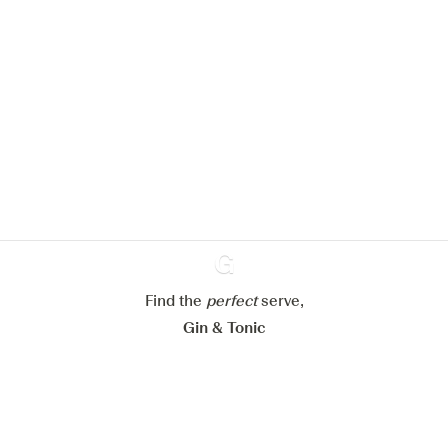
Nous aimerions utiliser des cookies
pour améliorer l’expérience de notre
site web.
En savoir plus sur
notre politique de gestion des
cookies
Paramétrer mes cookies
Refuser tout
Find the
perfect
Ginventory
serve,
Accepter tout
Gin & Tonic
News
Contact