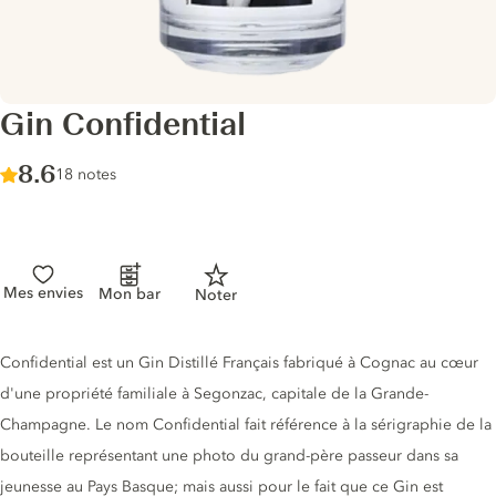
Gin Confidential
Score :
8.6
/ 10
18 notes
Mes envies
Mon bar
Noter
Description du gin
Confidential est un Gin Distillé Français fabriqué à Cognac au cœur
d'une propriété familiale à Segonzac, capitale de la Grande-
Champagne. Le nom Confidential fait référence à la sérigraphie de la
bouteille représentant une photo du grand-père passeur dans sa
jeunesse au Pays Basque; mais aussi pour le fait que ce Gin est