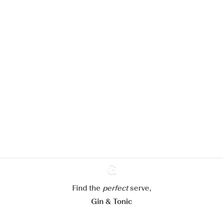
Nous aimerions utiliser des cookies
pour améliorer l’expérience de notre
site web.
En savoir plus sur
notre politique de gestion des
cookies
Paramétrer mes cookies
Find the
perfect
Ginventory
serve,
Refuser tout
Accepter tout
Gin & Tonic