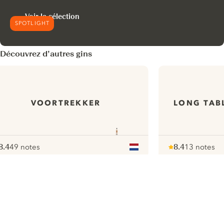
Voir la sélection
SPOTLIGHT
Découvrez d’autres gins
VOORTREKKER
LONG TAB
8.4
49 notes
8.4
13 notes
ote :
 10
pour
Note :
/ 10
pour
ui.nextImg