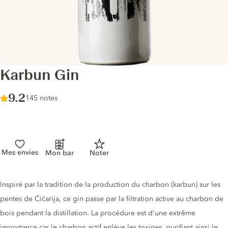
Karbun Gin
Score :
9.2
/ 10
145 notes
Mes envies
Mon bar
Noter
Description du gin
Inspiré par la tradition de la production du charbon (karbun) sur les
pentes de Ćićarija, ce gin passe par la filtration active au charbon de
bois pendant la distillation. La procédure est d'une extrême
importance car le charbon actif enlève les toxines, purifiant ainsi le