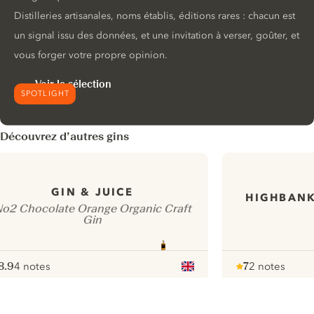
Distilleries artisanales, noms établis, éditions rares : chacun est
un signal issu des données, et une invitation à verser, goûter, et
vous forger votre propre opinion.
Voir la sélection
SPOTLIGHT
Découvrez d’autres gins
GIN & JUICE
HIGHBANK
o2 Chocolate Orange Organic Craft
Gin
8.9
4 notes
7
2 notes
ote :
 10
pour
Note :
/ 10
pour
ui.nextImg