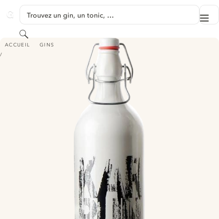
PASSER AU CONTENU
Trouvez un gin, un tonic, …
Me
GINVENTORY
Rechercher
KARBUN GIN
ACCUEIL
GINS